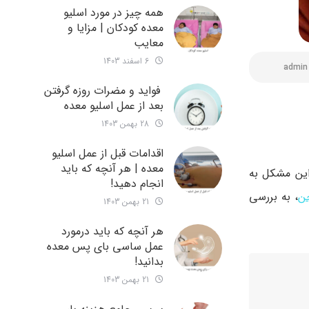
همه چیز در مورد اسلیو
معده کودکان | مزایا و
معایب
6 اسفند 1403
admin
فواید و مضرات روزه گرفتن
بعد از عمل اسلیو معده
28 بهمن 1403
اقدامات قبل از عمل اسلیو
معده | هر آنچه که باید
این مشکل به
انجام دهید!
جن
، به بررسی
21 بهمن 1403
هر آنچه که باید درمورد
عمل ساسی بای پس معده
بدانید!
21 بهمن 1403