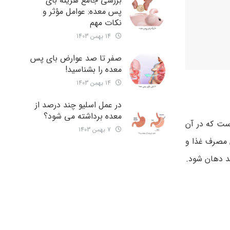
بررسی جامع هزینه‌ بای
پس معده: عوامل مؤثر و
نکات مهم
14 بهمن 1403
صفر تا صد عوارض بای پس
معده را بشناسید!
14 بهمن 1403
در عمل اسلیو چند درصد از
معده برداشته می شود؟
ست که در آن
7 بهمن 1403
 مصرف غذا و
بد دهان شود.