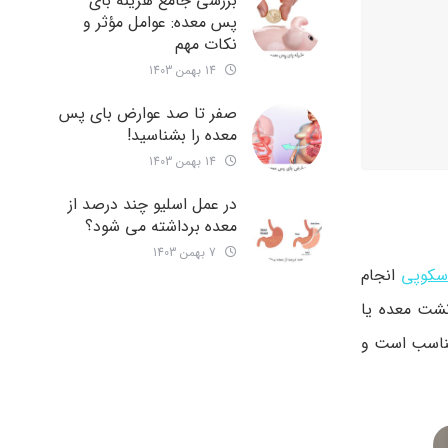
بررسی جامع هزینه‌ بای
پس معده: عوامل مؤثر و
نکات مهم
14 بهمن 1403
صفر تا صد عوارض بای پس
معده را بشناسید!
14 بهمن 1403
در عمل اسلیو چند درصد از
معده برداشته می شود؟
7 بهمن 1403
اسکوپی
انجام
نشت معده یا
 مناسب است و