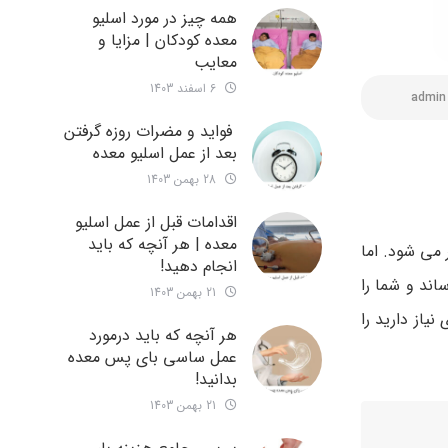
همه چیز در مورد اسلیو
معده کودکان | مزایا و
معایب
6 اسفند 1403
admin
فواید و مضرات روزه گرفتن
بعد از عمل اسلیو معده
28 بهمن 1403
اقدامات قبل از عمل اسلیو
معده | هر آنچه که باید
می شود. اما
انجام دهید!
ند و شما را
21 بهمن 1403
نیاز دارید را
هر آنچه که باید درمورد
عمل ساسی بای پس معده
بدانید!
21 بهمن 1403