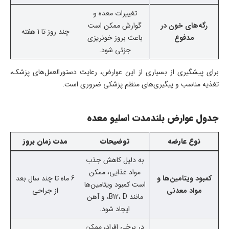
تغییرات معده و
رگه‌های خون در
گوارش ممکن است
چند روز تا 1 هفته
مدفوع
باعث بروز خونریزی
جزئی شود.
برای پیشگیری از بسیاری از این عوارض، رعایت دستورالعمل‌های پزشک،
تغذیه مناسب و پیگیری‌های منظم پزشکی ضروری است.
جدول عوارض بلندمدت اسلیو معده
نوع عارضه
توضیحات
مدت زمان بروز
به دلیل کاهش جذب
مواد غذایی، ممکن
کمبود ویتامین‌ها و
6 ماه تا چند سال بعد
است کمبود ویتامین‌ها
مواد معدنی
از جراحی
مانند B12، D، و آهن
ایجاد شود.
در برخی افراد، ممکن