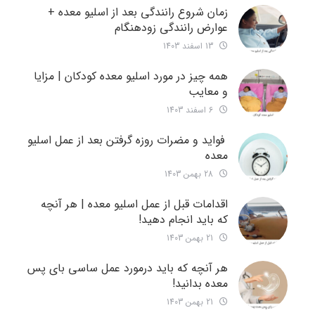
زمان شروع رانندگی بعد از اسلیو معده +
عوارض رانندگی زودهنگام
13 اسفند 1403
همه چیز در مورد اسلیو معده کودکان | مزایا
و معایب
6 اسفند 1403
فواید و مضرات روزه گرفتن بعد از عمل اسلیو
معده
28 بهمن 1403
اقدامات قبل از عمل اسلیو معده | هر آنچه
که باید انجام دهید!
21 بهمن 1403
هر آنچه که باید درمورد عمل ساسی بای پس
معده بدانید!
21 بهمن 1403