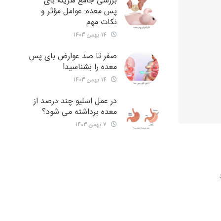
بررسی جامع هزینه‌ بای
پس معده: عوامل مؤثر و
نکات مهم
14 بهمن 1403
صفر تا صد عوارض بای پس
معده را بشناسید!
14 بهمن 1403
در عمل اسلیو چند درصد از
معده برداشته می شود؟
7 بهمن 1403