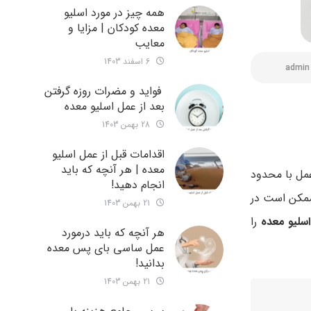
همه چیز در مورد اسلیو
معده کودکان | مزایا و
معایب
6 اسفند 1403
admin
فواید و مضرات روزه گرفتن
بعد از عمل اسلیو معده
28 بهمن 1403
اقدامات قبل از عمل اسلیو
معده | هر آنچه که باید
مل با محدود
انجام دهید!
ممکن است در
21 بهمن 1403
سلیو معده
را
هر آنچه که باید درمورد
عمل ساسی بای پس معده
بدانید!
21 بهمن 1403