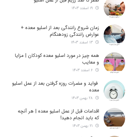
صفر تا صد رژیم قبل از عمل اسلیو
19 اسفند 1403
زمان شروع رانندگی بعد از اسلیو معده +
عوارض رانندگی زودهنگام
13 اسفند 1403
همه چیز در مورد اسلیو معده کودکان | مزایا
و معایب
6 اسفند 1403
فواید و مضرات روزه گرفتن بعد از عمل اسلیو
معده
28 بهمن 1403
اقدامات قبل از عمل اسلیو معده | هر آنچه
که باید انجام دهید!
21 بهمن 1403