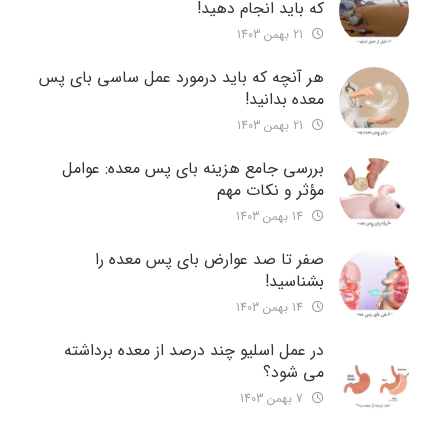
که باید انجام دهید!
21 بهمن 1403
هر آنچه که باید درمورد عمل ساسی بای پس
معده بدانید!
21 بهمن 1403
بررسی جامع هزینه‌ بای پس معده: عوامل
مؤثر و نکات مهم
14 بهمن 1403
صفر تا صد عوارض بای پس معده را
بشناسید!
14 بهمن 1403
در عمل اسلیو چند درصد از معده برداشته
می شود؟
7 بهمن 1403